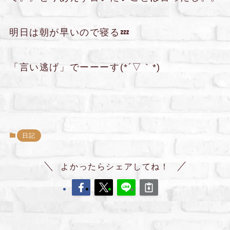
明日は朝が早いので寝る💤
「言い逃げ」でーーーす(*´▽｀*)
日記
よかったらシェアしてね！