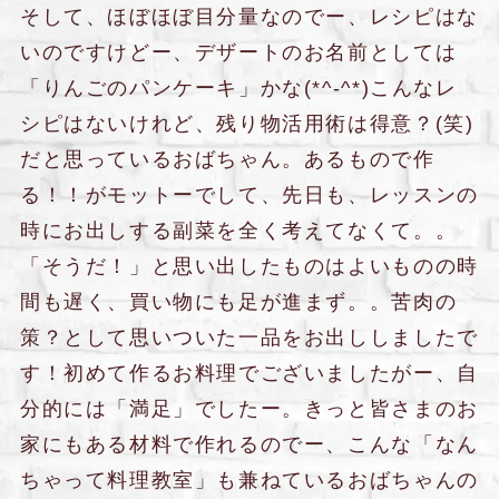
そして、ほぼほぼ目分量なのでー、レシピはな
いのですけどー、デザートのお名前としては
「りんごのパンケーキ」かな(*^-^*)こんなレ
シピはないけれど、残り物活用術は得意？(笑)
だと思っているおばちゃん。あるもので作
る！！がモットーでして、先日も、レッスンの
時にお出しする副菜を全く考えてなくて。。
「そうだ！」と思い出したものはよいものの時
間も遅く、買い物にも足が進まず。。苦肉の
策？として思いついた一品をお出ししましたで
す！初めて作るお料理でございましたがー、自
分的には「満足」でしたー。きっと皆さまのお
家にもある材料で作れるのでー、こんな「なん
ちゃって料理教室」も兼ねているおばちゃんの