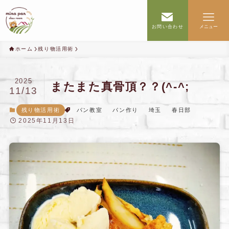
お問い合わせ
メニュー
ホーム
残り物活用術
2025
またまた真骨頂？？(^-^;
11/13
残り物活用術
パン教室
パン作り
埼玉
春日部
2025年11月13日